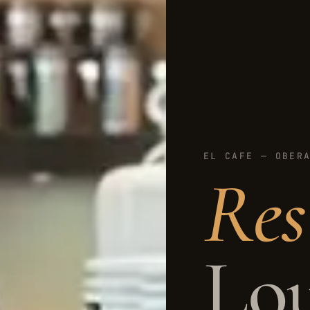
EL CAFE — OBER
Res
Lo