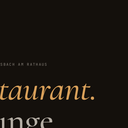
ASBACH AM RATHAUS
taurant.
unge.